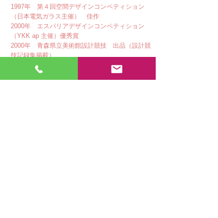
1997年 第４回空間デザインコンペティション
（日本電気ガラス主催） 佳作
​2000年 エスパリアデザインコンペティション
（YKK ap 主催）優秀賞
2000年 青森県立美術館設計競技 出品（設計競
技記録集掲載）
2017年 第30回日経ニューオフィス賞 近畿ブロッ
ク奨励賞（クオリティソフト本社）
田村真子
美術作家 /インテリアデザイン
日本美術家連盟 会員
1993年 ロンドン大学ゴールドスミスカレッジ卒業
2022年・2024年 英国にて日本画個展開催