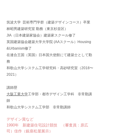
筑波大学 芸術専門学群（建築デザインコース）卒業
林昭男建築研究室 勤務（東京杉並区）
JIA（日本建築家協会）建築家スクール修了
英国建築協会建築大学大学院 (AAスクール）Housing
&Urbanism修了
在連合王国（英国）日本国大使館にて建築士とし
て勤
務
和歌山大学システム工学研究科・高砂研究室（2018〜
2021）
講師歴
大阪工業大学
工学部・都市デザイン工学科 非常勤講
師
和歌山大学システム工学部 非常勤講師
デザイン賞など
1990年 新建築住宅設計競技 （審査員：原広
司）佳作（銀座松屋展示）